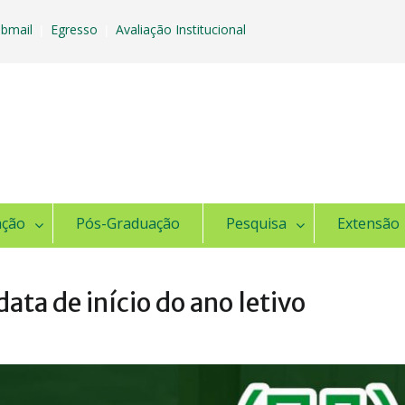
bmail
Egresso
Avaliação Institucional
|
|
ação
Pós-Graduação
Pesquisa
Extensão
data de início do ano letivo