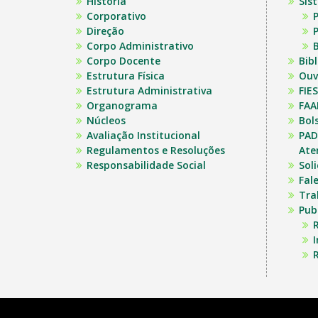
História
Sis
Corporativo
P
Direção
P
Corpo Administrativo
B
Corpo Docente
Bib
Estrutura Física
Ouv
Estrutura Administrativa
FIES
Organograma
FAA
Núcleos
Bol
Avaliação Institucional
PAD
Regulamentos e Resoluções
Ate
Responsabilidade Social
Sol
Fal
Tra
Pub
R
R