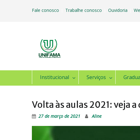
Skip
to
Fale conosco
Trabalhe conosco
Ouvidoria
We
|
|
|
content
Institucional
Serviços
Gradu
Volta às aulas 2021: veja a 
27 de março de 2021
Aline