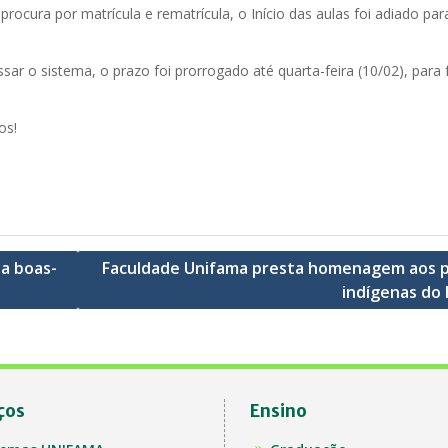
rocura por matrícula e rematrícula, o Início das aulas foi adiado par
r o sistema, o prazo foi prorrogado até quarta-feira (10/02), para 
os!
ja boas-
Faculdade Unifama presta homenagem aos 
indígenas do 
ços
Ensino