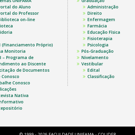
temas UNIFAMA
Graduação
ortal do Aluno
Administração
ortal do Professor
Direito
iblioteca on-line
Enfermagem
lioteca
Farmácia
idoria
Educação Física
Fisioterapia
I (Financiamento Próprio)
Psicologia
sa Monitoria
Pós-Graduação
I – Programa de
Nivelamento
ndimento ao Discente
Vestibular
icitação de Documentos
Edital
e Conosco
Classificação
balhe Conosco
licações
evista Nativa
Informativo
epositório
© 1999 - 2026 FACULDADE UNIFAMA - COLIDER