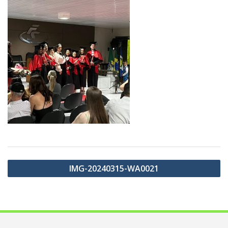
Navegação
IMG-20240315-WA0021
de
Post