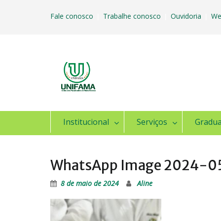
Skip
to
Fale conosco
Trabalhe conosco
Ouvidoria
We
|
|
|
content
Institucional
Serviços
Gradu
WhatsApp Image 2024-05
8 de maio de 2024
Aline