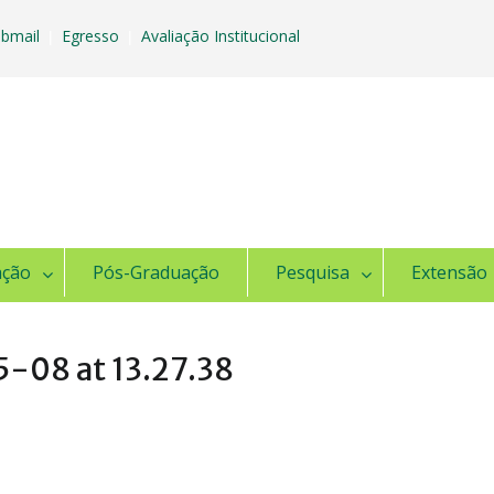
bmail
Egresso
Avaliação Institucional
|
|
ação
Pós-Graduação
Pesquisa
Extensão
-08 at 13.27.38