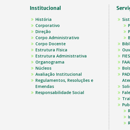
Institucional
Servi
História
Sis
Corporativo
P
Direção
P
Corpo Administrativo
B
Corpo Docente
Bib
Estrutura Física
Ouv
Estrutura Administrativa
FIES
Organograma
FAA
Núcleos
Bol
Avaliação Institucional
PAD
Regulamentos, Resoluções e
Ate
Emendas
Sol
Responsabilidade Social
Fal
Tra
Pub
R
R