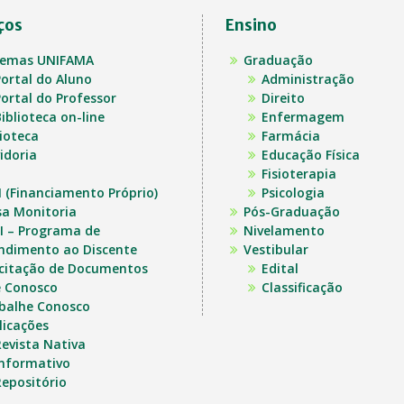
ços
Ensino
temas UNIFAMA
Graduação
ortal do Aluno
Administração
ortal do Professor
Direito
iblioteca on-line
Enfermagem
lioteca
Farmácia
idoria
Educação Física
Fisioterapia
I (Financiamento Próprio)
Psicologia
sa Monitoria
Pós-Graduação
I – Programa de
Nivelamento
ndimento ao Discente
Vestibular
icitação de Documentos
Edital
e Conosco
Classificação
balhe Conosco
licações
evista Nativa
Informativo
epositório