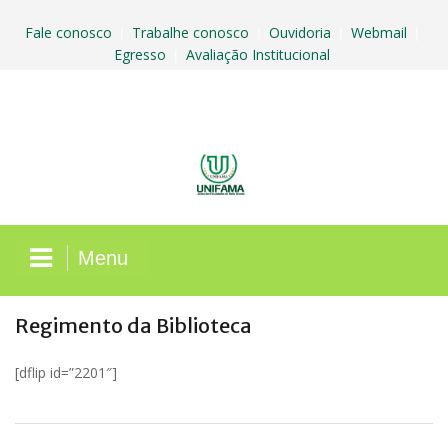
Skip
to
Fale conosco
Trabalhe conosco
Ouvidoria
Webmail
|
|
|
|
content
Egresso
Avaliação Institucional
|
Menu
Regimento da Biblioteca
[dflip id=”2201″]